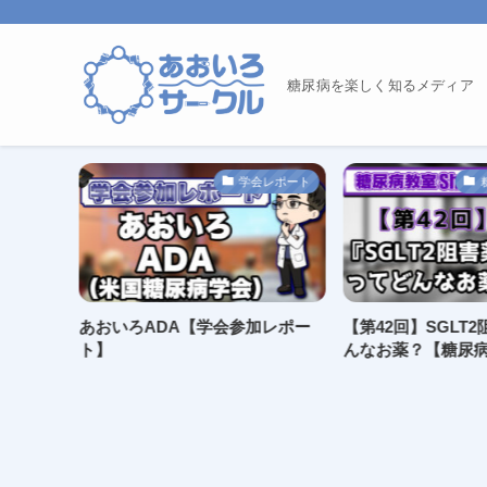
糖尿病を楽しく知るメディア
ー展示場
学会レポート
値が上が
あおいろADA【学会参加レポー
【第42回】SGLT
ポスター
ト】
んなお薬？【糖尿病教