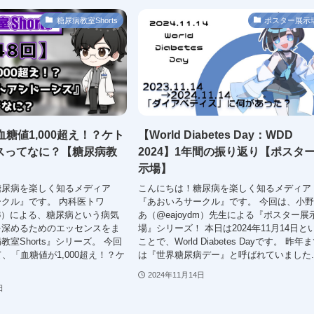
糖尿病教室Shorts
ポスター展示
血糖値1,000超え！？ケト
【World Diabetes Day：WDD
スってなに？【糖尿病教
2024】1年間の振り返り【ポスタ
示場】
糖尿病を楽しく知るメディア
こんにちは！糖尿病を楽しく知るメディア
クル』です。 内科医トワ
『あおいろサークル』です。 今回は、小
108）による、糖尿病という病気
あ（@eajoydm）先生による『ポスター展
を深めるためのエッセンスをま
場』シリーズ！ 本日は2024年11月14日と
室Shorts』シリーズ。 今回
ことで、World Diabetes Dayです。 昨年
、「血糖値が1,000超え！？ケ
は『世界糖尿病デー』と呼ばれていました..
2024年11月14日
日