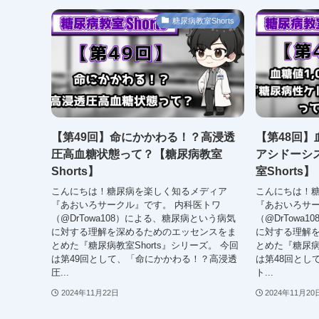
糖尿病教室Shorts
【第49回】命にかかわる！？高浸透
【第48回】
圧高血糖状態って？【糖尿病教室
アシドーシ
Shorts】
室Shorts】
こんにちは！糖尿病を楽しく知るメディア
こんにちは！
『あおいろサークル』です。 内科医トワ
『あおいろサー
（@DrTowa108）による、糖尿病という病気
（@DrTowa
に対する理解を深めるためのエッセンスをま
に対する理解
とめた『糖尿病教室Shorts』シリーズ。 今回
とめた『糖尿病教
は第49回として、「命にかかわる！？高浸透
は第48回として
圧...
ト...
2024年11月22日
2024年11月20