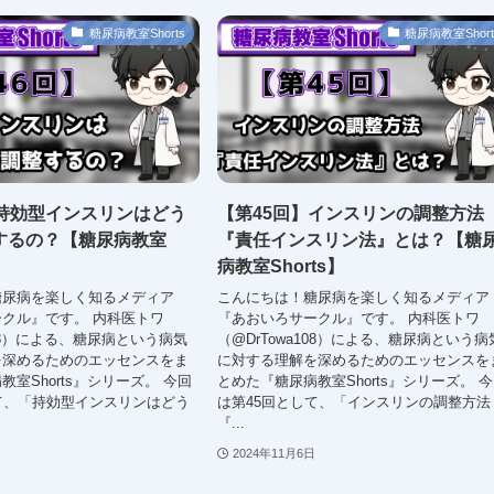
糖尿病教室Shorts
糖尿病教室Short
】持効型インスリンはどう
【第45回】インスリンの調整方法
するの？【糖尿病教室
『責任インスリン法』とは？【糖
病教室Shorts】
糖尿病を楽しく知るメディア
こんにちは！糖尿病を楽しく知るメディア
クル』です。 内科医トワ
『あおいろサークル』です。 内科医トワ
108）による、糖尿病という病気
（@DrTowa108）による、糖尿病という病
を深めるためのエッセンスをま
に対する理解を深めるためのエッセンスを
室Shorts』シリーズ。 今回
とめた『糖尿病教室Shorts』シリーズ。 
て、「持効型インスリンはどう
は第45回として、「インスリンの調整方法
『...
2024年11月6日