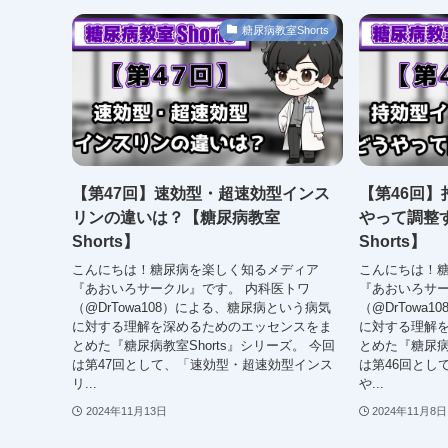
糖尿病教室Shorts
【第47回】速効型・超速効型インス
【第46回
リンの違いは？【糖尿病教室
やって調整
Shorts】
Shorts】
こんにちは！糖尿病を楽しく知るメディア
こんにちは！
『あおいろサークル』です。 内科医トワ
『あおいろサー
（@DrTowa108）による、糖尿病という病気
（@DrTowa
に対する理解を深めるためのエッセンスをま
に対する理解
とめた『糖尿病教室Shorts』シリーズ。 今回
とめた『糖尿病教
は第47回として、「速効型・超速効型インス
は第46回とし
リ...
や...
2024年11月13日
2024年11月8日