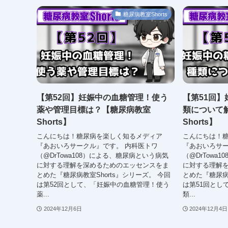
糖尿病教室Shorts
【第52回】妊娠中の血糖管理！使う
【第51回
薬や管理目標は？【糖尿病教室
類について
Shorts】
Shorts】
こんにちは！糖尿病を楽しく知るメディア
こんにちは！
『あおいろサークル』です。 内科医トワ
『あおいろサー
（@DrTowa108）による、糖尿病という病気
（@DrTowa
に対する理解を深めるためのエッセンスをま
に対する理解
とめた『糖尿病教室Shorts』シリーズ。 今回
とめた『糖尿病教
は第52回として、「妊娠中の血糖管理！使う
は第51回とし
薬...
類...
2024年12月6日
2024年12月4日