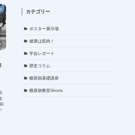
s
カテゴリー
ポスター展示場
健康は筋肉！
学会レポート
尿
歴史コラム
糖尿病基礎講座
糖尿病教室Shorts
気
ま
今回
！