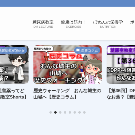
糖尿病教室
健康は筋肉！
ぽぬんの栄養学
ポ
DM LECTURE
EXERCISE
NUTRITION
糖尿病教室Shorts
歴史コラム
2阻害薬ってど
歴史ウォーキング おんな城主の
【第36回】D
室Shorts】
山城へ【歴史コラム】
なお薬？【糖尿