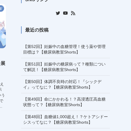
場
最近の投稿
【第52回】妊娠中の血糖管理！使う薬や管理
目標は？【糖尿病教室Shorts】
ー展
【第51回】妊娠中の糖尿病って？種類につい
て解説！【糖尿病教室Shorts】
【第50回】体調不良時の対応！『シックデ
野え
イ』ってなに？【糖尿病教室Shorts】
示
いう
【第49回】命にかかわる！？高浸透圧高血糖
まで
状態って？【糖尿病教室Shorts】
.
【第48回】血糖値1,000超え！？ケトアシドー
シスってなに？【糖尿病教室Shorts】