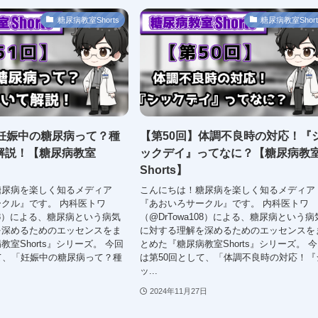
糖尿病教室Shorts
糖尿病教室Short
】妊娠中の糖尿病って？種
【第50回】体調不良時の対応！『
解説！【糖尿病教室
ックデイ』ってなに？【糖尿病教
Shorts】
糖尿病を楽しく知るメディア
こんにちは！糖尿病を楽しく知るメディア
クル』です。 内科医トワ
『あおいろサークル』です。 内科医トワ
108）による、糖尿病という病気
（@DrTowa108）による、糖尿病という病
を深めるためのエッセンスをま
に対する理解を深めるためのエッセンスを
室Shorts』シリーズ。 今回
とめた『糖尿病教室Shorts』シリーズ。 
て、「妊娠中の糖尿病って？種
は第50回として、「体調不良時の対応！『
ッ...
2024年11月27日