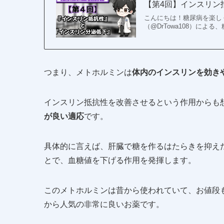
【第4回】インスリン抵
こんにちは！糖尿病を楽し
（@DrTowa108）に
つまり、メトホルミンは
体内のインスリンを効き
インスリン抵抗性を改善させるという作用からも
が良い適応
です。
具体的に言えば、肝臓で糖を作るはたらきを抑え
とで、血糖値を下げる作用を発揮します。
このメトホルミンは昔から使われていて、お値段も
から人気の非常に良いお薬です。